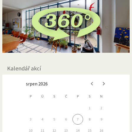
Kalendář akcí
srpen 2026
P
Ú
S
Č
P
S
N
1
2
3
4
5
6
7
8
9
10
11
12
13
14
15
16