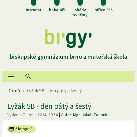
intranet
bakaláři
obědy
office 365
svačiny
biskupské gymnázium brno a mateřská škola
Domů
/
Lyžák SB - den pátý a šestý
Lyžák SB - den pátý a šestý
|
Vydáno:
7. ledna 2024, 20.54
Autor:
Mgr. Jakub Zatloukal
6 fotografií