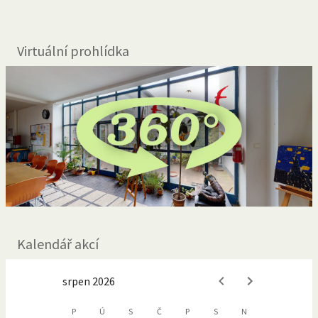
Virtuální prohlídka
Kalendář akcí
srpen 2026
P
Ú
S
Č
P
S
N