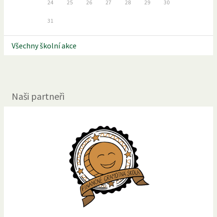
24
25
26
27
28
29
30
31
Všechny školní akce
Naši partneři