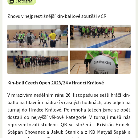
5 fotografií
Znovu v nejprestižnější kin-ballové soutěži v ČR
Kin-ball Czech Open 2023/24 v Hradci Králové
V mrazivém nedělním ránu 26. listopadu se sešli hráči kin-
ballu na hlavním nádraží v časných hodinách, aby odjeli na
turnaj do Hradce Králové. Po mnoha letech jsme se opět
dostali do nejvyšší věkové kategorie. V turnaji mužů nás
reprezentovali studenti QB ve složení - Kristián Honek,
Štěpán Chovanec a Jakub Staník a z KB Matyáš Sapák a