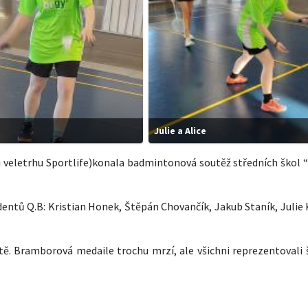
Julie a Alice
ci veletrhu Sportlife)konala badmintonová soutěž středních škol 
dentů Q.B: Kristian Honek, Štěpán Chovančík, Jakub Staník, Julie
ístě. Bramborová medaile trochu mrzí, ale všichni reprezentovali 