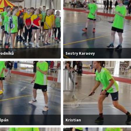
vodníků
Sestry Karaovy
těpán
Kristian