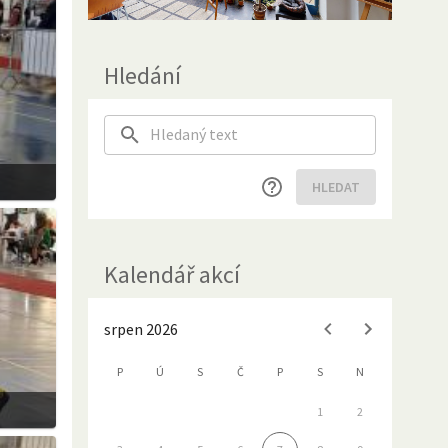
Hledání
HLEDAT
Kalendář akcí
srpen 2026
P
Ú
S
Č
P
S
N
1
2