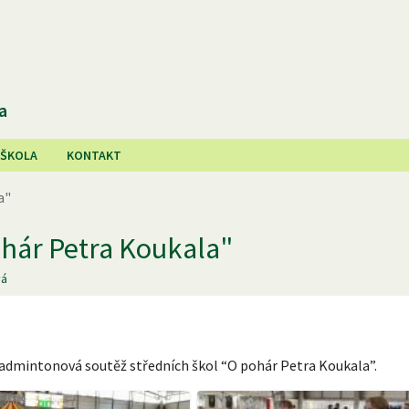
a
 ŠKOLA
KONTAKT
a"
hár Petra Koukala"
vá
badmintonová soutěž středních škol “O pohár Petra Koukala”.