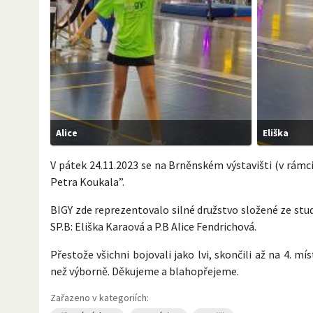
Alice
Eliška
V pátek 24.11.2023 se na Brněnském výstavišti (v rám
Petra Koukala”.
BIGY zde reprezentovalo silné družstvo složené ze stu
SP.B: Eliška Karaová a P.B Alice Fendrichová.
Přestože všichni bojovali jako lvi, skončili až na 4. m
než výborně. Děkujeme a blahopřejeme.
Zařazeno v kategoriích: