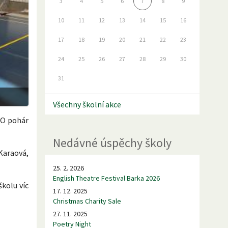
3
4
5
6
7
8
9
10
11
12
13
14
15
16
17
18
19
20
21
22
23
24
25
26
27
28
29
30
31
Všechny školní akce
“O pohár
Nedávné úspěchy školy
 Karaová,
25. 2. 2026
English Theatre Festival Barka 2026
školu víc
17. 12. 2025
Christmas Charity Sale
27. 11. 2025
Poetry Night