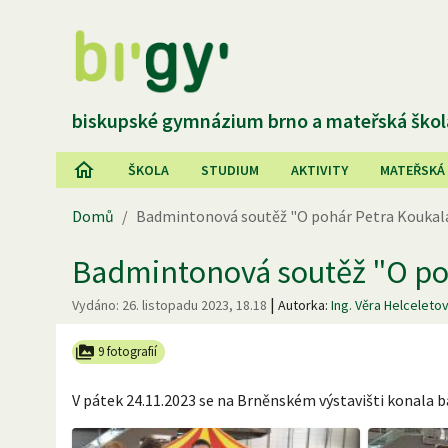
biskupské gymnázium brno a mateřská škol
ŠKOLA
STUDIUM
AKTIVITY
MATEŘSKÁ
Domů
/
Badmintonová soutěž "O pohár Petra Koukal
Badmintonová soutěž "O po
|
Vydáno:
26. listopadu 2023, 18.18
Autorka:
Ing. Věra Helceleto
9 fotografií
V pátek 24.11.2023 se na Brněnském výstavišti konala 