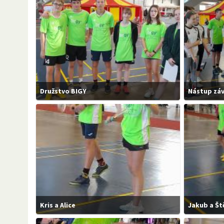
Družstvo BIGY
Nástup zá
Kris a Alice
Jakub a Š