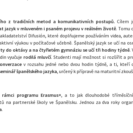
ího z tradičních metod a komunikativních postupů.
Cílem j
at jazyk v mluveném i psaném projevu v reálném životě
. Tomu 
akladatelství Difusión, které doplňujeme používáním videa, aute
raktivní výukou v počítačové učebně. Španělský jazyk se učí na o
ty do oktávy a na čtyřletém gymnáziu se učí tři hodiny týdně
.
odin vyučuje
rodilá mluvčí
. Studenti mají možnost si rozšířit a p
onverzace
v rozsahu jedné nebo dvou hodin týdně, a ti, kteří c
seminář španělského jazyka
, určený k přípravě na maturitní zkouš
 v rámci programu Erasmus+
, a to jak dlouhodobé tříměsíčn
ntů na partnerské školy ve Španělsku. Jednou za dva roky orga
a
.