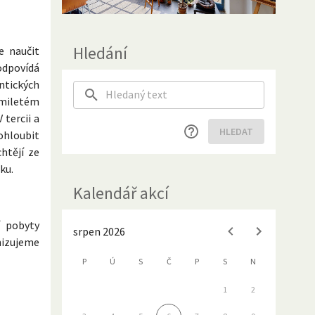
Hledání
e naučit
odpovídá
ntických
smiletém
 V tercii a
HLEDAT
rohloubit
htějí ze
ku.
Kalendář akcí
í pobyty
srpen 2026
nizujeme
P
Ú
S
Č
P
S
N
1
2