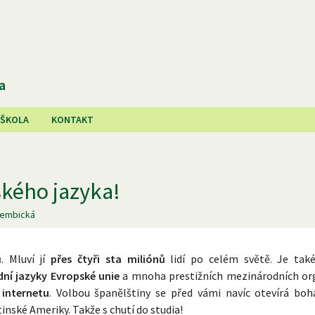
a
 ŠKOLA
KONTAKT
ského jazyka!
Dembická
ů
. Mluví jí
přes čtyři sta miliónů
lidí po celém světě. Je tak
dní jazyky Evropské unie
a mnoha prestižních mezinárodních org
internetu
. Volbou španělštiny se před vámi navíc otevírá bo
nské Ameriky. Takže s chutí do studia!