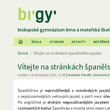
biskupské gymnázium brno a mateřská škol
ŠKOLA
STUDIUM
AKTIVITY
MATEŘSKÁ
Domů
/
Vítejte na stránkách španělského jazyka!
Vítejte na stránkách španěl
|
Vydáno:
16. listopadu 2023, 12.48
Autorka:
PaedDr. Simoneta 
Španělština je
nejrozšířenější z románských jazyk
z nejvýznamnějších světových jazyků a patří mezi
úře
Po angličtině je
druhým nejpoužívanějším jazykem 
rozmanitých kultur
Španělska a mnoha zemí nejen Lati