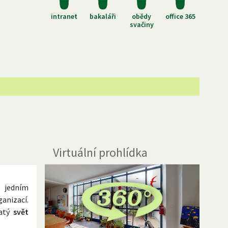
intranet
bakaláři
obědy
office 365
svačiny
Virtuální prohlídka
é jedním
anizací.
hatý
svět