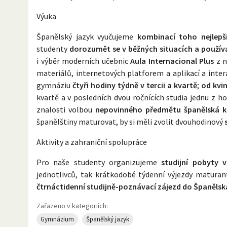
Výuka
Španělský jazyk vyučujeme
kombinací toho nejlepš
studenty
dorozumět se v běžných situacích a použív
i výběr moderních učebnic
Aula Internacional Plus
z n
materiálů, internetových platforem a aplikací a inte
gymnáziu
čtyři hodiny týdně v tercii a kvartě
;
od kvin
kvartě a v posledních dvou ročnících studia jednu z h
znalosti volbou
nepovinného předmětu španělská k
španělštiny maturovat, by si měli zvolit dvouhodinový
Aktivity a zahraniční spolupráce
Pro naše studenty organizujeme
studijní pobyty
jednotlivců, tak krátkodobé týdenní výjezdy matura
čtrnáctidenní studijně-poznávací zájezd do Španělsk
Zařazeno v kategoriích:
Gymnázium
Španělský jazyk