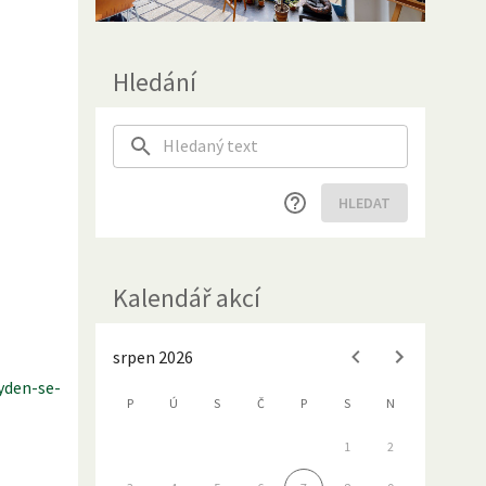
Hledání
HLEDAT
Kalendář akcí
srpen 2026
yden-se-
P
Ú
S
Č
P
S
N
1
2