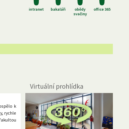
intranet
bakaláři
obědy
office 365
svačiny
Virtuální prohlídka
ospělo k
y, rychle
fakultou