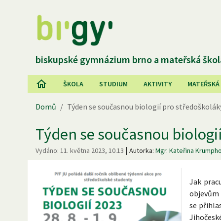
biskupské gymnázium brno a mateřská škol
ŠKOLA
STUDIUM
AKTIVITY
MATEŘSKÁ
Domů
/
Týden se současnou biologií pro středoškolák
Týden se současnou biologi
|
Vydáno:
11. května 2023, 10.13
Autorka:
Mgr. Kateřina Krumph
Jak pracu
objevům m
se přihl
Jihočeské