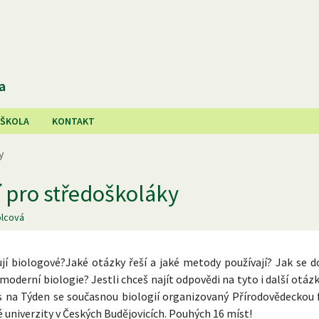
a
 ŠKOLA
KONTAKT
y
í pro středoškoláky
olcová
jí biologové?Jaké otázky řeší a jaké metody používají? Jak se d
oderní biologie? Jestli chceš najít odpovědi na tyto i další otázk
as na Týden se současnou biologií organizovaný Přírodovědeckou 
 univerzity v Českých Budějovicích. Pouhých 16 míst!