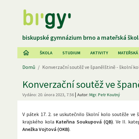
biskupské gymnázium brno a mateřská škol
ŠKOLA
STUDIUM
AKTIVITY
MATEŘSKÁ
Domů
/
Konverzační soutěž ve španělštině - školní ko
Konverzační soutěž ve španěl
|
Vydáno:
20. února 2023, 7.56
Autor:
Mgr. Petr Koutný
V pátek 17. 2. se uskutečnilo školní kolo soutěže ve 
krajského kola
Kateřina Soukupová (QB)
. Ve II. kat
Anežka Vojtová (OKB)
.