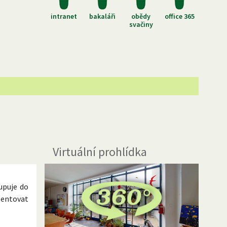
intranet
bakaláři
obědy
office 365
svačiny
Virtuální prohlídka
tupuje do
ezentovat