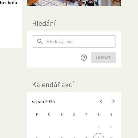
ího kola
Hledání
HLEDAT
Kalendář akcí
srpen 2026
P
Ú
S
Č
P
S
N
1
2