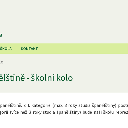
a
 ŠKOLA
KONTAKT
lo
štině - školní kolo
španělštině. Z I. kategorie (max. 3 roky studia španělštiny) pos
egorii (více než 3 roky studia španělštiny) bude naši školu repr