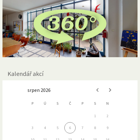
Kalendář akcí
srpen 2026
P
Ú
S
Č
P
S
N
1
2
3
4
5
6
7
8
9
10
11
12
13
14
15
16