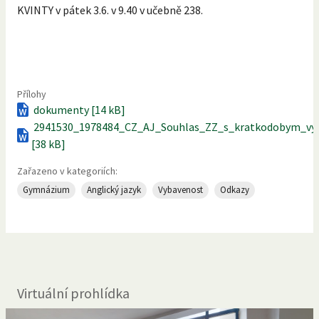
KVINTY v pátek 3.6. v 9.40 v učebně 238.
Přílohy
dokumenty [14 kB]
2941530_1978484_CZ_AJ_Souhlas_ZZ_s_kratkodobym_vyce
[38 kB]
Zařazeno v kategoriích:
Gymnázium
Anglický jazyk
Vybavenost
Odkazy
Virtuální prohlídka