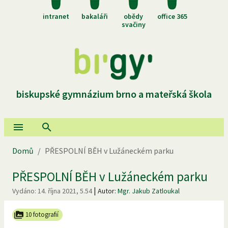
intranet
bakaláři
obědy
office 365
svačiny
biskupské gymnázium brno a mateřská škola
Domů
/
PŘESPOLNÍ BĚH v Lužáneckém parku
PŘESPOLNÍ BĚH v Lužáneckém parku
|
Vydáno:
14. října 2021, 5.54
Autor:
Mgr. Jakub Zatloukal
10 fotografií