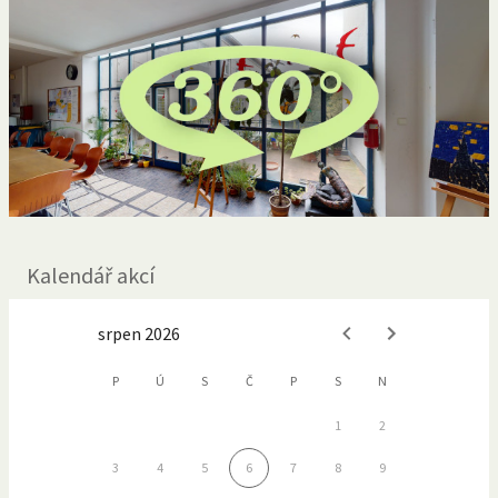
Kalendář akcí
srpen 2026
P
Ú
S
Č
P
S
N
1
2
3
4
5
6
7
8
9