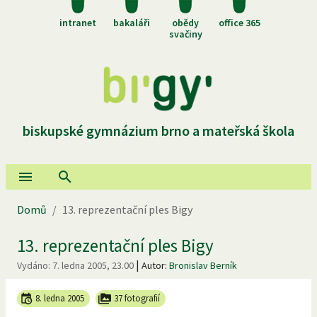
intranet
bakaláři
obědy
office 365
svačiny
biskupské gymnázium brno a mateřská škola
Domů
/
13. reprezentační ples Bigy
13. reprezentační ples Bigy
|
Vydáno:
7. ledna 2005, 23.00
Autor:
Bronislav Berník
8. ledna 2005
37 fotografií