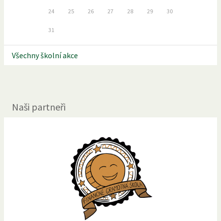
24
25
26
27
28
29
30
31
Všechny školní akce
Naši partneři