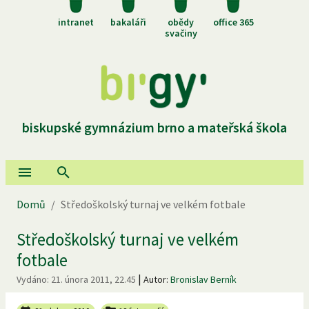
intranet
bakaláři
obědy
office 365
svačiny
biskupské gymnázium brno a mateřská škola
Domů
/
Středoškolský turnaj ve velkém fotbale
Středoškolský turnaj ve velkém
fotbale
|
Vydáno:
21. února 2011, 22.45
Autor:
Bronislav Berník