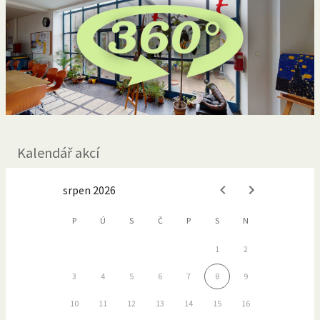
Kalendář akcí
srpen 2026
P
Ú
S
Č
P
S
N
1
2
3
4
5
6
7
8
9
10
11
12
13
14
15
16