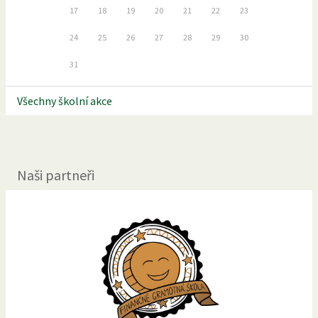
17
18
19
20
21
22
23
24
25
26
27
28
29
30
31
Všechny školní akce
Naši partneři