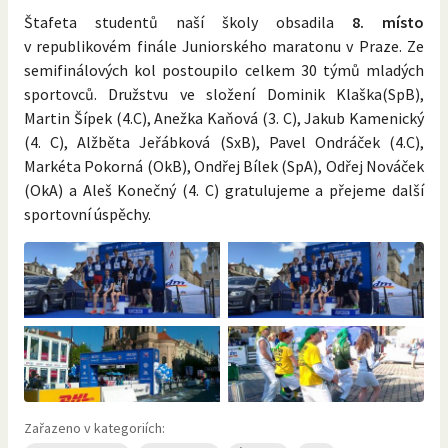
Štafeta studentů naší školy obsadila
8. místo
v republikovém finále Juniorského maratonu v Praze. Ze
semifinálových kol postoupilo celkem 30 týmů mladých
sportovců. Družstvu ve složení Dominik Klaška(SpB),
Martin Šípek (4.C), Anežka Kaňová (3. C), Jakub Kamenický
(4. C), Alžběta Jeřábková (SxB), Pavel Ondráček (4.C),
Markéta Pokorná (OkB), Ondřej Bílek (SpA), Odřej Nováček
(OkA) a Aleš Konečný (4. C) gratulujeme a přejeme další
sportovní úspěchy.
Zařazeno v kategoriích: