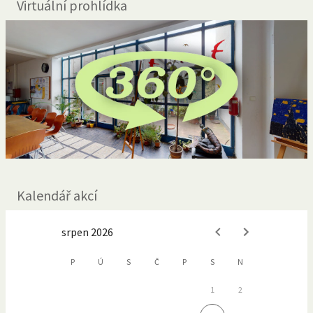
Virtuální prohlídka
Kalendář akcí
srpen 2026
P
Ú
S
Č
P
S
N
1
2