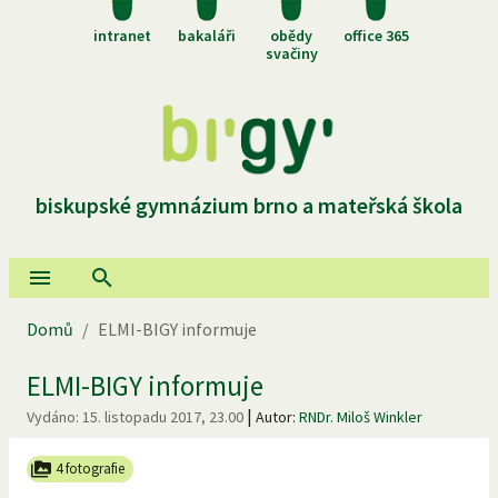
intranet
bakaláři
obědy
office 365
svačiny
biskupské gymnázium brno a mateřská škola
Domů
/
ELMI-BIGY informuje
ELMI-BIGY informuje
|
Vydáno:
15. listopadu 2017, 23.00
Autor:
RNDr. Miloš Winkler
4 fotografie