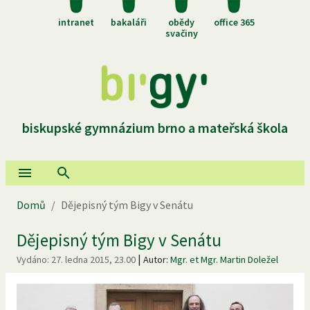
intranet
bakaláři
obědy
office 365
svačiny
biskupské gymnázium brno a mateřská škola
Domů
/
Dějepisný tým Bigy v Senátu
Dějepisný tým Bigy v Senátu
|
Vydáno:
27. ledna 2015, 23.00
Autor:
Mgr. et Mgr. Martin Doležel