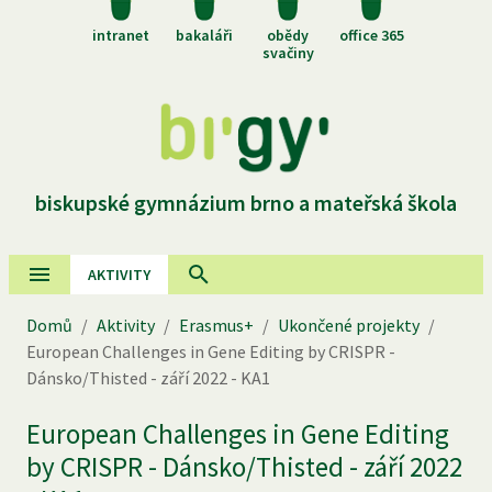
intranet
bakaláři
obědy
office 365
svačiny
biskupské gymnázium brno a mateřská škola
AKTIVITY
Domů
/
Aktivity
/
Erasmus+
/
Ukončené projekty
/
European Challenges in Gene Editing by CRISPR -
Dánsko/Thisted - září 2022 - KA1
European Challenges in Gene Editing
by CRISPR - Dánsko/Thisted - září 2022