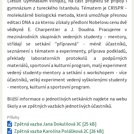
(Jesuit Gymnasium Vilnijus), na část projektu se připojí i
gymnázium z tureckého Istanbulu. Tématem je CRISPR -
molekulárně biologická metoda, která umožňuje přesnou
editaci DNA a za kterou získaly předloni Nobelovu cenu dvě
vědkyně E. Charpentier a J. Doudna. Pracujeme v
mezinárodních skupinách vedených studenty - mentory,
střídají se setkání "přípravná" - méně účastníků,
seznámení s tématem a experimenty, příprava podkladů,
překlady laboratorních protokolů a podpůrných
materiálů, sportovní a kulturní program, malý experiment
vedený studenty-mentory a setkání s workshopem - více
účastníků, velký experiment vedený vyškolenými studenty
- mentory, kulturní a sportovní program.
Bližší informace o jednotlivých setkáních najdete na webu
školy a ve zpětných vazbách jednotlivých účastníků.
Přílohy
Zpětná vazba Jana Dokulilová 3C [25 kB]
Zpětná vazba Karolína Polášková 2C [26 kB]