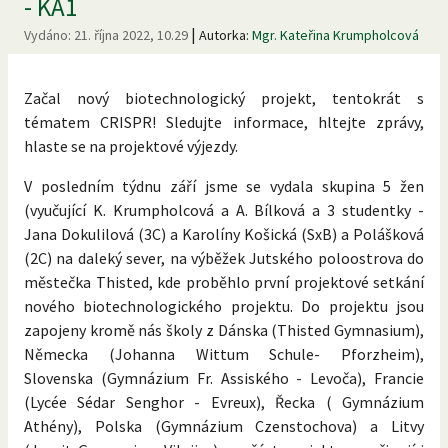
- KA1
|
Vydáno:
21. října 2022, 10.29
Autorka:
Mgr. Kateřina Krumpholcová
Začal nový biotechnologický projekt, tentokrát s
tématem CRISPR! Sledujte informace, hltejte zprávy,
hlaste se na projektové výjezdy.
V posledním týdnu září jsme se vydala skupina 5 žen
(vyučující K. Krumpholcová a A. Bílková a 3 studentky -
Jana Dokulilová (3C) a Karolíny Košická (SxB) a Polášková
(2C) na daleký sever, na výběžek Jutského poloostrova do
městečka Thisted, kde proběhlo první projektové setkání
nového biotechnologického projektu. Do projektu jsou
zapojeny kromě nás školy z Dánska (Thisted Gymnasium),
Německa (Johanna Wittum Schule- Pforzheim),
Slovenska (Gymnázium Fr. Assiského - Levoča), Francie
(Lycée Sédar Senghor - Evreux), Řecka ( Gymnázium
Athény), Polska (Gymnázium Czenstochova) a Litvy